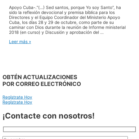
Apoyo Cuba-.“(…) Sed santos, porque Yo soy Santo”, ha
sido la reflexión devocional y premisa bíblica para los
Directores y el Equipo Coordinador del Ministerio Apoyo
Cuba, los días 28 y 29 de octubre, como parte de su
caminar con Dios durante la reunión de Informe ministerial
2018 (en curso) y Discusión y aprobación del …
APOYOCUBA-
Leer más »
2019:
Equipo
renovado,
Contextos
diferentes
y
OBTÉN ACTUALIZACIONES
Enseñanza
virtual
POR CORREO ELECTRÓNICO
Regístrate Hoy
Regístrate Hoy
¡Contacte con nosotros!