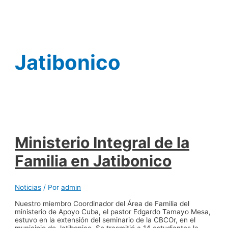
Ir
al
contenido
Jatibonico
Ministerio Integral de la
Familia en Jatibonico
Noticias
/ Por
admin
Nuestro miembro Coordinador del Área de Familia del
ministerio de Apoyo Cuba, el pastor Edgardo Tamayo Mesa,
estuvo en la extensión del seminario de la CBCOr, en el
municipio de Jatibonico. Se trasmitió a 14 estudiantes la