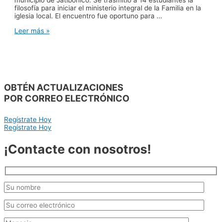
filosofía para iniciar el ministerio integral de la Familia en la
iglesia local. El encuentro fue oportuno para …
Ministerio
Leer más »
Integral
de
la
Familia
en
Jatibonico
OBTÉN ACTUALIZACIONES
POR CORREO ELECTRÓNICO
Regístrate Hoy
Regístrate Hoy
¡Contacte con nosotros!